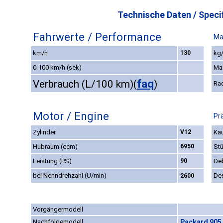
Technische Daten / Specif
Fahrwerte / Performance
Ma
km/h
130
kg/
0-100 km/h (sek)
Ma
faq
Verbrauch (L/100 km)
(
)
Ra
Motor / Engine
Pr
Zylinder
V12
Kau
Hubraum (ccm)
6950
St
Leistung (PS)
90
De
bei Nenndrehzahl (U/min)
De
2600
Vorgängermodell
Nachfolgemodell
Packard 905