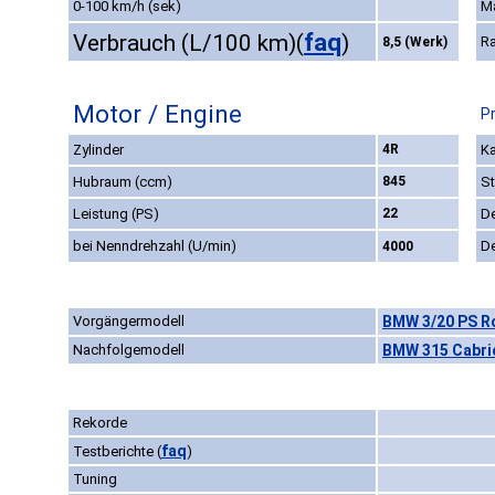
0-100 km/h (sek)
M
faq
Verbrauch (L/100 km)
(
)
R
8,5 (Werk)
Motor / Engine
P
Zylinder
4R
Ka
Hubraum (ccm)
845
St
Leistung (PS)
22
D
bei Nenndrehzahl (U/min)
D
4000
Vorgängermodell
BMW 3/20 PS Ro
Nachfolgemodell
BMW 315 Cabri
Rekorde
faq
Testberichte
(
)
Tuning