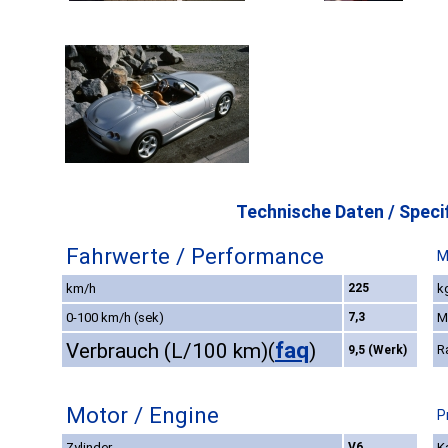
Technische Daten / Specif
Fahrwerte / Performance
M
km/h
225
k
0-100 km/h (sek)
7,3
M
faq
Verbrauch (L/100 km)
(
)
R
9,5 (Werk)
Motor / Engine
P
Zylinder
V6
K