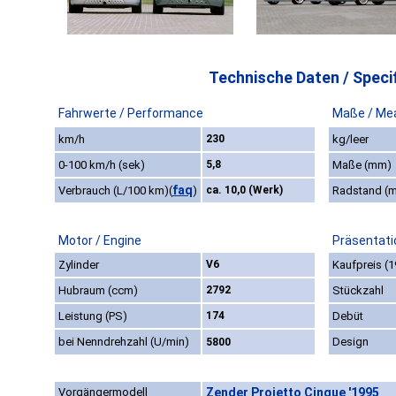
Technische Daten / Specif
Fahrwerte / Performance
Maße / Me
km/h
230
kg/leer
0-100 km/h (sek)
5,8
Maße (mm)
faq
Verbrauch (L/100 km)
(
)
ca. 10,0 (Werk)
Radstand (
Motor / Engine
Präsentati
Zylinder
V6
Kaufpreis (1
Hubraum (ccm)
2792
Stückzahl
Leistung (PS)
174
Debüt
bei Nenndrehzahl (U/min)
Design
5800
Vorgängermodell
Zender Projetto Cinque '1995