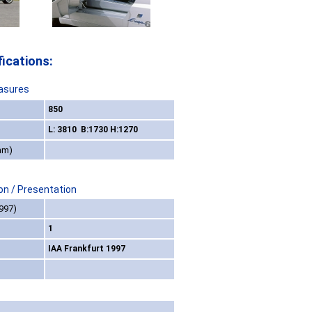
ications:
asures
850
L: 3810 B:1730 H:1270
mm)
on / Presentation
997)
1
IAA Frankfurt 1997