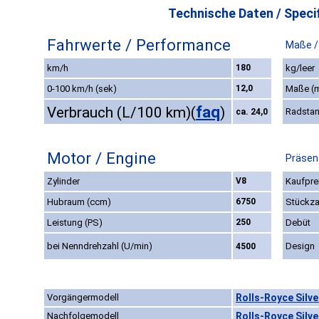
Technische Daten / Specif
Fahrwerte / Performance
Maße /
km/h
180
kg/leer
0-100 km/h (sek)
12,0
Maße (
faq
Verbrauch (L/100 km)
(
)
Radsta
ca. 24,0
Motor / Engine
Präsen
Zylinder
V8
Kaufpre
Hubraum (ccm)
6750
Stückza
Leistung (PS)
250
Debüt
bei Nenndrehzahl (U/min)
Design
4500
Vorgängermodell
Rolls-Royce Silve
Nachfolgemodell
Rolls-Royce Silve