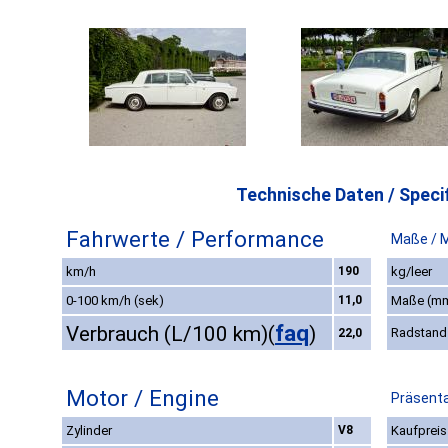
Technische Daten / Specif
Fahrwerte / Performance
Maße / 
km/h
190
kg/leer
0-100 km/h (sek)
11,0
Maße (m
faq
Verbrauch (L/100 km)
(
)
Radstand
22,0
Motor / Engine
Präsenta
Zylinder
V8
Kaufpreis