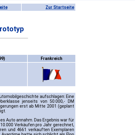
eite
Zur Startseite
rototyp
99)
Frankreich
Automobilgeschichte aufschlagen: Eine
erklasse jenseits von 50.000,- DM
erungen erst ab Mitte 2001 (geplant
gt.
ses Auto annahm. Das Ergebnis war für
10.000 Verkäufen pro Jahr gerechnet,
hren und 4661 verkauften Exemplaren
 Avantime hatte sich schlicht als Flop