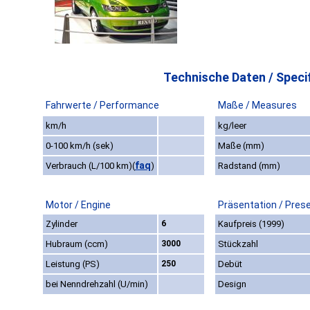
Technische Daten / Specif
Fahrwerte / Performance
Maße / Measures
km/h
kg/leer
0-100 km/h (sek)
Maße (mm)
faq
Verbrauch (L/100 km)
(
)
Radstand (mm)
Motor / Engine
Präsentation / Pres
Zylinder
6
Kaufpreis (1999)
Hubraum (ccm)
3000
Stückzahl
Leistung (PS)
250
Debüt
bei Nenndrehzahl (U/min)
Design