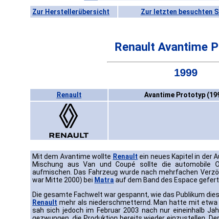
Zur Herstellerübersicht
Zur letzten besuchten S
Renault Avantime P
1999
Renault
Avantime Prototyp (19
Mit dem Avantime wollte
Renault
ein neues Kapitel in der 
Mischung aus Van und Coupé sollte die automobile Ob
aufmischen. Das Fahrzeug wurde nach mehrfachen Verzög
war Mitte 2000) bei
Matra
auf dem Band des Espace geferti
Die gesamte Fachwelt war gespannt, wie das Publikum die
Renault
mehr als niederschmetternd. Man hatte mit etwa 
sah sich jedoch im Februar 2003 nach nur eineinhalb Ja
gezwungen, die Produktion bereits wieder einzustellen. Der