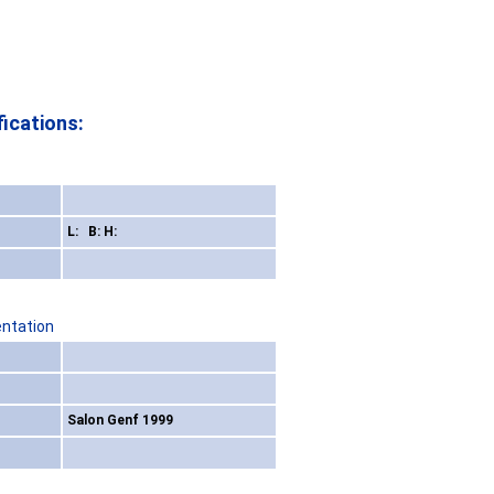
ications:
L: B: H:
entation
Salon Genf 1999