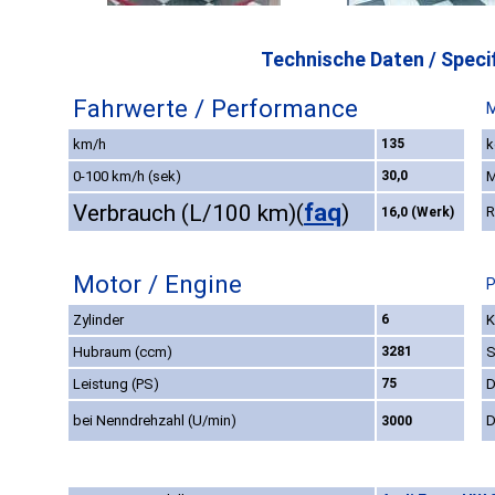
Technische Daten / Specif
Fahrwerte / Performance
M
km/h
135
k
0-100 km/h (sek)
30,0
M
faq
Verbrauch (L/100 km)
(
)
R
16,0 (Werk)
Motor / Engine
P
Zylinder
6
K
Hubraum (ccm)
3281
S
Leistung (PS)
75
D
bei Nenndrehzahl (U/min)
D
3000