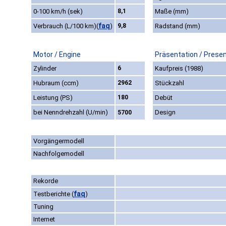
0-100 km/h (sek)
8,1
Maße (mm)
faq
Verbrauch (L/100 km)
(
)
9,8
Radstand (mm)
Motor / Engine
Präsentation / Prese
Zylinder
6
Kaufpreis (1988)
Hubraum (ccm)
2962
Stückzahl
Leistung (PS)
180
Debüt
bei Nenndrehzahl (U/min)
Design
5700
Vorgängermodell
Nachfolgemodell
Rekorde
faq
Testberichte
(
)
Tuning
Internet