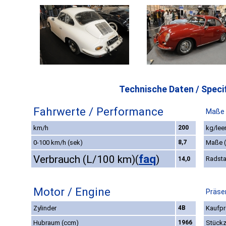
Technische Daten / Specif
Fahrwerte / Performance
Maße 
km/h
200
kg/lee
0-100 km/h (sek)
8,7
Maße 
faq
Verbrauch (L/100 km)
(
)
Radst
14,0
Motor / Engine
Präse
Zylinder
4B
Kaufpr
Hubraum (ccm)
1966
Stückz