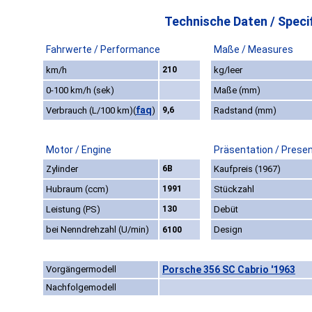
Technische Daten / Specif
Fahrwerte / Performance
Maße / Measures
km/h
210
kg/leer
0-100 km/h (sek)
Maße (mm)
faq
Verbrauch (L/100 km)
(
)
9,6
Radstand (mm)
Motor / Engine
Präsentation / Prese
Zylinder
6B
Kaufpreis (1967)
Hubraum (ccm)
1991
Stückzahl
Leistung (PS)
130
Debüt
bei Nenndrehzahl (U/min)
Design
6100
Vorgängermodell
Porsche 356 SC Cabrio '1963
Nachfolgemodell