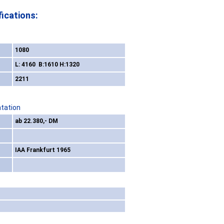
ications:
1080
L: 4160 B:1610 H:1320
2211
ntation
ab 22.380,- DM
IAA Frankfurt 1965