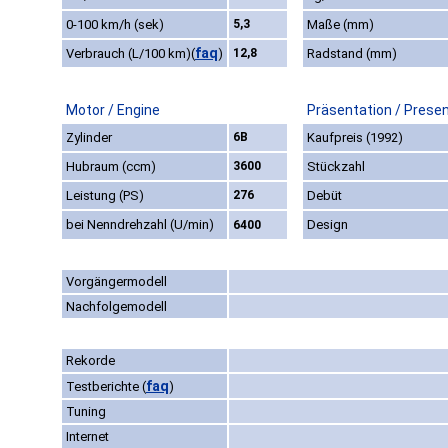
0-100 km/h (sek)
5,3
Maße (mm)
faq
Verbrauch (L/100 km)
(
)
12,8
Radstand (mm)
Motor / Engine
Präsentation / Prese
Zylinder
6B
Kaufpreis (1992)
Hubraum (ccm)
3600
Stückzahl
Leistung (PS)
276
Debüt
bei Nenndrehzahl (U/min)
Design
6400
Vorgängermodell
Nachfolgemodell
Rekorde
faq
Testberichte
(
)
Tuning
Internet