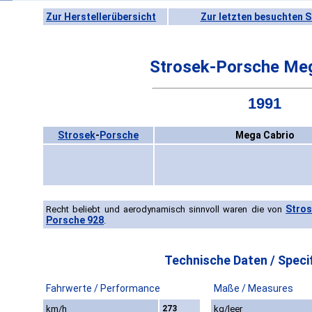
Zur Herstellerübersicht
Zur letzten besuchten S
Strosek-Porsche Meg
1991
Strosek
-
Porsche
Mega Cabrio
Stro
Recht beliebt und aerodynamisch sinnvoll waren die von
Porsche 928
.
Technische Daten / Specif
Fahrwerte / Performance
Maße / Measures
km/h
273
kg/leer