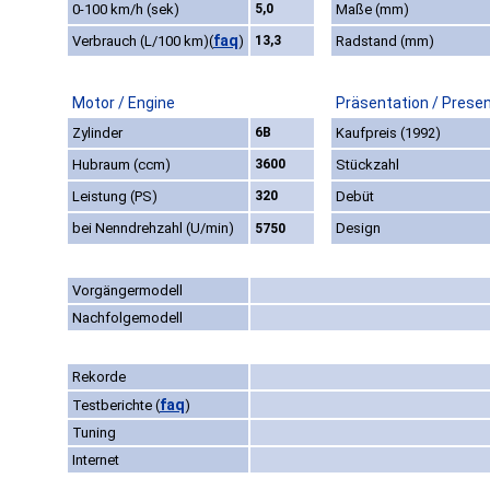
0-100 km/h (sek)
5,0
Maße (mm)
faq
Verbrauch (L/100 km)
(
)
13,3
Radstand (mm)
Motor / Engine
Präsentation / Prese
Zylinder
6B
Kaufpreis (1992)
Hubraum (ccm)
3600
Stückzahl
Leistung (PS)
320
Debüt
bei Nenndrehzahl (U/min)
Design
5750
Vorgängermodell
Nachfolgemodell
Rekorde
faq
Testberichte
(
)
Tuning
Internet