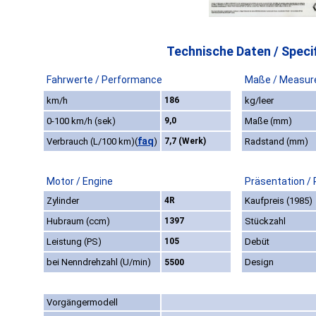
Technische Daten / Specif
Fahrwerte / Performance
Maße / Measur
km/h
186
kg/leer
0-100 km/h (sek)
9,0
Maße (mm)
faq
Verbrauch (L/100 km)
(
)
7,7 (Werk)
Radstand (mm)
Motor / Engine
Präsentation /
Zylinder
4R
Kaufpreis (1985)
Hubraum (ccm)
1397
Stückzahl
Leistung (PS)
105
Debüt
bei Nenndrehzahl (U/min)
Design
5500
Vorgängermodell