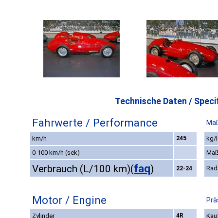
Technische Daten / Specif
Fahrwerte / Performance
Maß
km/h
245
kg/l
0-100 km/h (sek)
Maß
faq
Verbrauch (L/100 km)
(
)
Rad
22-24
Motor / Engine
Prä
Zylinder
4R
Kauf