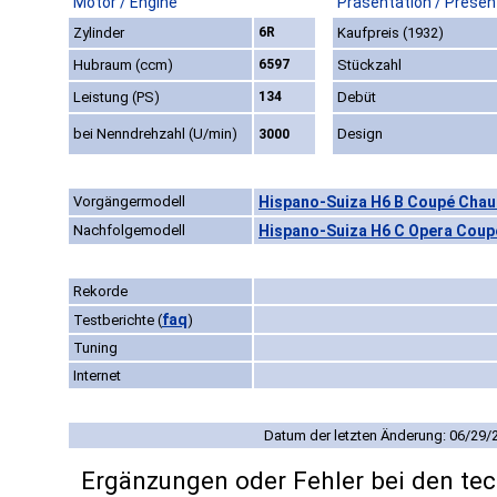
Motor / Engine
Präsentation / Presen
Zylinder
6R
Kaufpreis (1932)
Hubraum (ccm)
6597
Stückzahl
Leistung (PS)
134
Debüt
bei Nenndrehzahl (U/min)
Design
3000
Vorgängermodell
Hispano-Suiza H6 B Coupé Chauf
Nachfolgemodell
Hispano-Suiza H6 C Opera Coupé
Rekorde
faq
Testberichte
(
)
Tuning
Internet
Datum der letzten Änderung: 06/29/
Ergänzungen oder Fehler bei den te