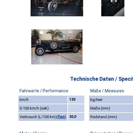
Technische Daten / Specif
Fahrwerte / Performance
Maße / Measures
km/h
130
kg/leer
0-100 km/h (sek)
Maße (mm)
faq
Verbrauch (L/100 km)
(
)
30,0
Radstand (mm)