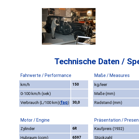
Technische Daten / Spe
Fahrwerte / Performance
Maße / Measures
km/h
150
kg/leer
0-100 km/h (sek)
Maße (mm)
faq
Verbrauch (L/100 km)
(
)
30,0
Radstand (mm)
Motor / Engine
Präsentation / Presen
Zylinder
6R
Kaufpreis (1932)
Hubraum (ccm)
6597
Stückzahl