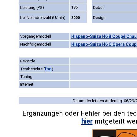
Leistung (PS)
135
Debüt
bei Nenndrehzahl (U/min)
Design
3000
Vorgängermodell
Hispano-Suiza H6 B Coupé Chauf
Nachfolgemodell
Hispano-Suiza H6 C Opera Coupé
Rekorde
faq
Testberichte
(
)
Tuning
Internet
Datum der letzten Änderung: 06/29/
Ergänzungen oder Fehler bei den te
hier
mitgeteilt we