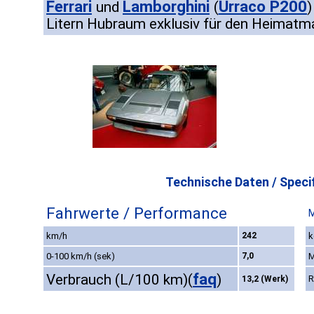
Ferrari
Lamborghini
Urraco P200
und
(
)
Litern Hubraum exklusiv für den Heimatma
Technische Daten / Specif
Fahrwerte / Performance
M
km/h
242
k
0-100 km/h (sek)
7,0
M
faq
Verbrauch (L/100 km)
(
)
R
13,2 (Werk)