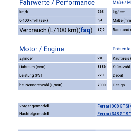
Fahrwerte / Performance
Maße / M
km/h
263
kg/leer
0-100 km/h (sek)
6,4
Maße (mm
faq
Verbrauch (L/100 km)
(
)
Radstand
17,9
Motor / Engine
Präsentat
Zylinder
V8
Kaufpreis 
Hubraum (ccm)
3186
Stückzahl
Leistung (PS)
270
Debüt
bei Nenndrehzahl (U/min)
Design
7000
Vorgängermodell
Ferrari 308 GTSi 
Nachfolgemodell
Ferrari 348 GTS 