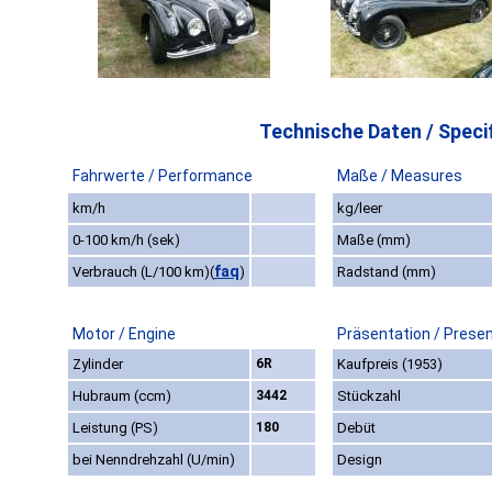
Technische Daten / Specif
Fahrwerte / Performance
Maße / Measures
km/h
kg/leer
0-100 km/h (sek)
Maße (mm)
faq
Verbrauch (L/100 km)
(
)
Radstand (mm)
Motor / Engine
Präsentation / Prese
Zylinder
6R
Kaufpreis (1953)
Hubraum (ccm)
3442
Stückzahl
Leistung (PS)
180
Debüt
bei Nenndrehzahl (U/min)
Design