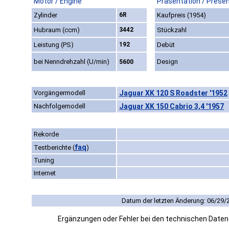
Motor / Engine
Präsentation / Prese
Zylinder
6R
Kaufpreis (1954)
Hubraum (ccm)
3442
Stückzahl
Leistung (PS)
192
Debüt
bei Nenndrehzahl (U/min)
Design
5600
Vorgängermodell
Jaguar XK 120 S Roadster '1952
Nachfolgemodell
Jaguar XK 150 Cabrio 3,4 '1957
Rekorde
faq
Testberichte
(
)
Tuning
Internet
Datum der letzten Änderung: 06/29/
Ergänzungen oder Fehler bei den technischen Date