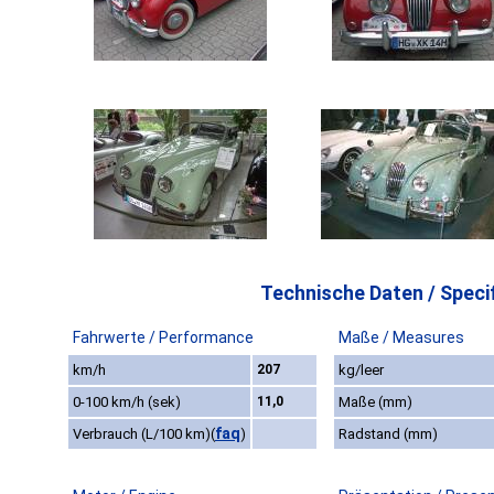
Technische Daten / Specif
Fahrwerte / Performance
Maße / Measures
km/h
207
kg/leer
0-100 km/h (sek)
11,0
Maße (mm)
faq
Verbrauch (L/100 km)
(
)
Radstand (mm)