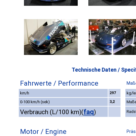
Technische Daten / Specif
Fahrwerte / Performance
Maße
km/h
297
kg/le
0-100 km/h (sek)
3,2
Maße
faq
Verbrauch (L/100 km)
(
)
Rads
Motor / Engine
Präs