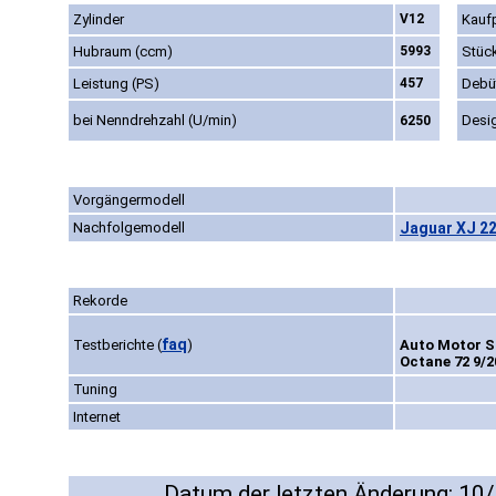
Zylinder
V12
Kaufp
Hubraum (ccm)
5993
Stüc
Leistung (PS)
457
Debü
bei Nenndrehzahl (U/min)
Desi
6250
Vorgängermodell
Nachfolgemodell
Jaguar XJ 22
Rekorde
faq
Testberichte
(
)
Auto Motor Sp
Octane 72 9/2
Tuning
Internet
Datum der letzten Änderung: 10