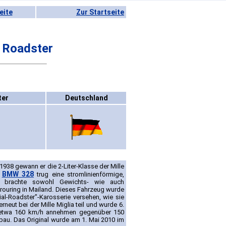
eite
Zur Startseite
 Roadster
ter
Deutschland
938 gewann er die 2-Liter-Klasse der Mille
BMW 328
n
trug eine stromlinienförmige,
es brachte sowohl Gewichts- wie auch
ouring in Mailand. Dieses Fahrzeug wurde
al-Roadster"-Karosserie versehen, wie sie
neut bei der Mille Miglia teil und wurde 6.
 etwa 160 km/h annehmen gegenüber 150
bau. Das Original wurde am 1. Mai 2010 im