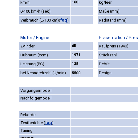
km/h
160
kg/leer
0-100 km/h (sek)
Maße (mm)
faq
Verbrauch (L/100 km)
(
)
Radstand (mm)
Motor / Engine
Präsentation / Pre
Zylinder
6R
Kaufpreis (1940)
Hubraum (ccm)
1971
Stückzahl
Leistung (PS)
135
Debüt
bei Nenndrehzahl (U/min)
Design
5500
Vorgängermodell
Nachfolgemodell
Rekorde
faq
Testberichte
(
)
Tuning