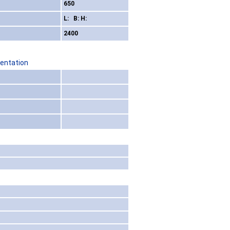
650
L: B: H:
2400
sentation