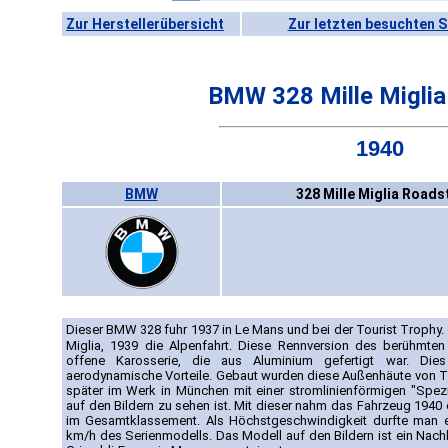
Zur Herstellerübersicht
Zur letzten besuchten S
BMW 328 Mille Miglia
1940
BMW
328 Mille Miglia Roads
Dieser BMW 328 fuhr 1937 in Le Mans und bei der Tourist Trophy. 1
Miglia, 1939 die Alpenfahrt. Diese Rennversion des berühmte
offene Karosserie, die aus Aluminium gefertigt war. Di
aerodynamische Vorteile. Gebaut wurden diese Außenhäute von Tr
später im Werk in München mit einer stromlinienförmigen "Spezi
auf den Bildern zu sehen ist. Mit dieser nahm das Fahrzeug 1940 er
im Gesamtklassement. Als Höchstgeschwindigkeit durfte man
km/h des Serienmodells. Das Modell auf den Bildern ist ein Nach