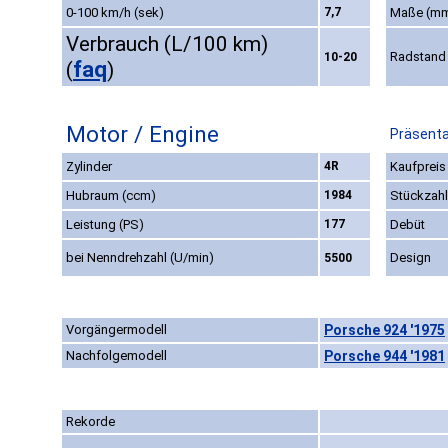
0-100 km/h (sek)
7,7
Maße (m
Verbrauch (L/100 km)
Radstand
10-20
faq
(
)
Motor / Engine
Präsenta
Zylinder
4R
Kaufpreis
Hubraum (ccm)
1984
Stückzahl
Leistung (PS)
177
Debüt
bei Nenndrehzahl (U/min)
Design
5500
Vorgängermodell
Porsche 924 '1975
Nachfolgemodell
Porsche 944 '1981
Rekorde