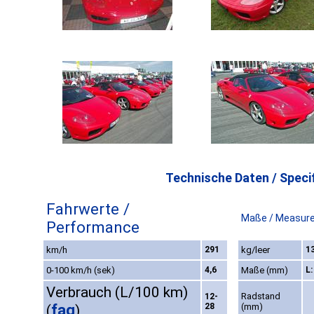
Technische Daten / Specif
Fahrwerte /
Maße / Measur
Performance
km/h
291
kg/leer
1
0-100 km/h (sek)
4,6
Maße (mm)
L
Verbrauch (L/100 km)
Radstand
12-
faq
28
(mm)
(
)