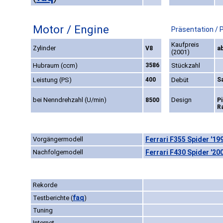
Motor / Engine
Präsentation / 
Kaufpreis
Zylinder
V8
a
(2001)
Hubraum (ccm)
3586
Stückzahl
Leistung (PS)
400
Debüt
S
bei Nenndrehzahl (U/min)
Design
8500
P
R
Vorgängermodell
Ferrari F355 Spider '19
Nachfolgemodell
Ferrari F430 Spider '20
Rekorde
faq
Testberichte
(
)
Tuning
Internet