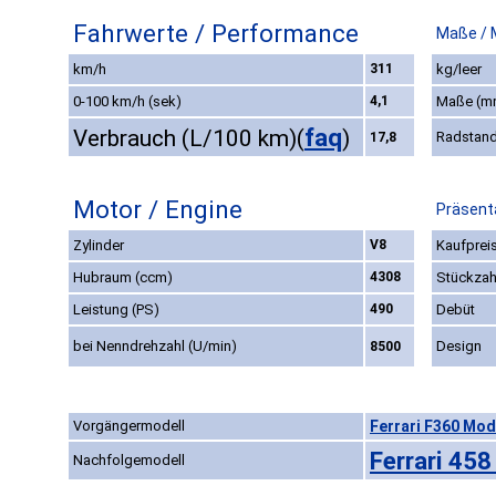
Fahrwerte / Performance
Maße / 
km/h
311
kg/leer
0-100 km/h (sek)
4,1
Maße (m
faq
Verbrauch (L/100 km)
(
)
Radstan
17,8
Motor / Engine
Präsenta
Zylinder
V8
Kaufpreis
Hubraum (ccm)
4308
Stückzah
Leistung (PS)
490
Debüt
bei Nenndrehzahl (U/min)
Design
8500
Vorgängermodell
Ferrari F360 Mod
Ferrari 458
Nachfolgemodell