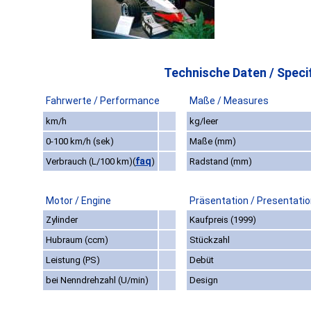
Technische Daten / Specif
Fahrwerte / Performance
Maße / Measures
km/h
kg/leer
0-100 km/h (sek)
Maße (mm)
faq
Verbrauch (L/100 km)
(
)
Radstand (mm)
Motor / Engine
Präsentation / Presentati
Zylinder
Kaufpreis (1999)
Hubraum (ccm)
Stückzahl
Leistung (PS)
Debüt
bei Nenndrehzahl (U/min)
Design