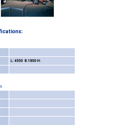
ications:
L: 4550 B:1800 H:
on