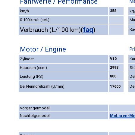
Fahrwerte / Performance
Ma
km/h
358
kg/
0-100 km/h (sek)
Ma
faq
Verbrauch (L/100 km)
(
)
Ra
Motor / Engine
Pr
Zylinder
V10
Kau
Hubraum (ccm)
2998
St
Leistung (PS)
800
De
bei Nenndrehzahl (U/min)
De
17600
Vorgängermodell
Nachfolgemodell
McLaren-Me