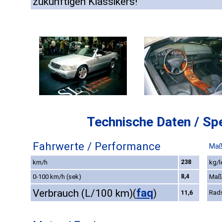
zukünftigen Klassikers!
Technische Daten / Spe
Fahrwerte / Performance
Maß
km/h
238
kg/l
0-100 km/h (sek)
8,4
Maß
faq
Verbrauch (L/100 km)
(
)
Rad
11,6