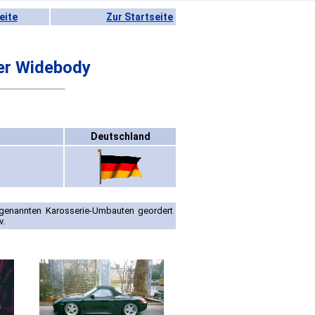
eite
Zur Startseite
er Widebody
Deutschland
 genannten Karosserie-Umbauten geordert
v.