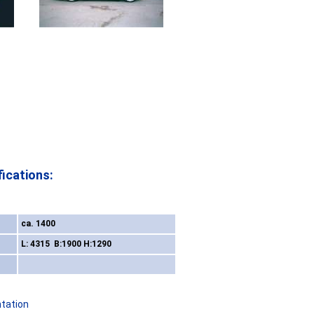
ications:
ca. 1400
L: 4315 B:1900 H:1290
ntation