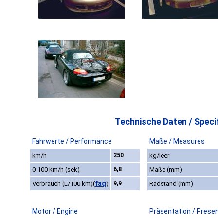
Technische Daten / Specif
Fahrwerte / Performance
Maße / Measures
km/h
250
kg/leer
0-100 km/h (sek)
6,8
Maße (mm)
faq
Verbrauch (L/100 km)
(
)
9,9
Radstand (mm)
Motor / Engine
Präsentation / Prese