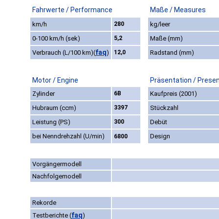
Fahrwerte / Performance
Maße / Measures
km/h
280
kg/leer
0-100 km/h (sek)
5,2
Maße (mm)
faq
Verbrauch (L/100 km)
(
)
12,0
Radstand (mm)
Motor / Engine
Präsentation / Prese
Zylinder
6B
Kaufpreis (2001)
Hubraum (ccm)
3397
Stückzahl
Leistung (PS)
300
Debüt
bei Nenndrehzahl (U/min)
Design
6800
Vorgängermodell
Nachfolgemodell
Rekorde
faq
Testberichte
(
)