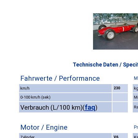
Technische Daten / Specif
Fahrwerte / Performance
M
km/h
230
kg
0-100 km/h (sek)
M
faq
Verbrauch (L/100 km)
(
)
R
Motor / Engine
P
Zylinder
V6
Ka