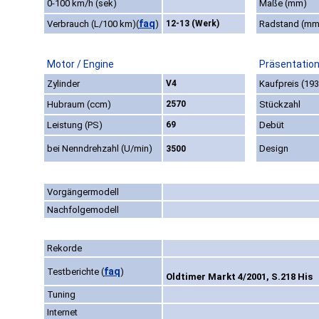
0-100 km/h (sek)
Maße (mm)
faq
Verbrauch (L/100 km)
(
)
12-13 (Werk)
Radstand (mm
Motor / Engine
Präsentation
Zylinder
V4
Kaufpreis (193
Hubraum (ccm)
2570
Stückzahl
Leistung (PS)
69
Debüt
bei Nenndrehzahl (U/min)
Design
3500
Vorgängermodell
Nachfolgemodell
Rekorde
faq
Testberichte
(
)
Oldtimer Markt 4/2001, S.218 His
Tuning
Internet