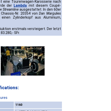
st eine Tourenwagen-Karosserie nach
urde der
Lambda
mit diesem Coupé-
ow Streamline
ausgestattet. In den 60er
e Chassis-Nr. 20354 von
Dan Margulies
 einen Zylinderkopf aus Aluminium,
ktion erstmals versteigert. Der letzt
83.280,- SFr.
ications:
ures
1160