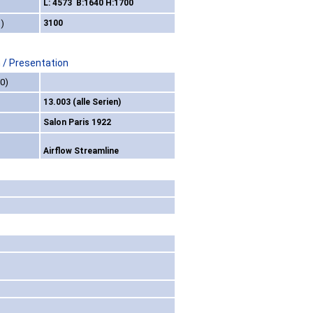
L: 4573 B:1640 H:1700
)
3100
 / Presentation
0)
13.003 (alle Serien)
Salon Paris 1922
Airflow Streamline