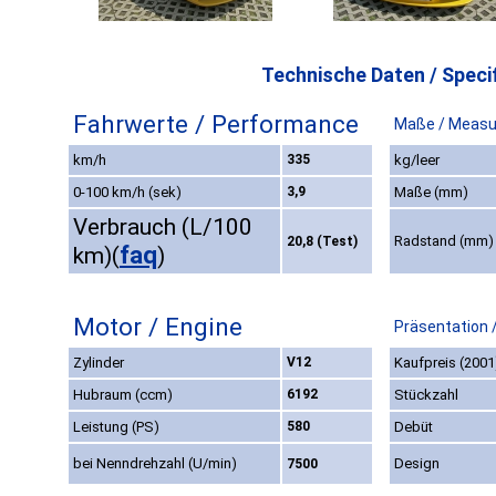
Technische Daten / Specif
Fahrwerte / Performance
Maße / Measu
km/h
335
kg/leer
0-100 km/h (sek)
3,9
Maße (mm)
Verbrauch (L/100
Radstand (mm)
20,8 (Test)
faq
km)
(
)
Motor / Engine
Präsentation 
Zylinder
V12
Kaufpreis (2001
Hubraum (ccm)
6192
Stückzahl
Leistung (PS)
580
Debüt
bei Nenndrehzahl (U/min)
Design
7500