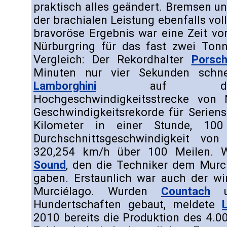
praktisch alles geändert. Bremsen u
der brachialen Leistung ebenfalls vo
bravoröse Ergebnis war eine Zeit v
Nürburgring für das fast zwei To
Vergleich: Der Rekordhalter
Porsc
Minuten nur vier Sekunden schnell
Lamborghini
auf der n
Hochgeschwindigkeitsstrecke von
Geschwindigkeitsrekorde für Serien
Kilometer in einer Stunde, 100
Durchschnittsgeschwindigkeit vo
320,254 km/h über 100 Meilen. W
Sound
, den die Techniker dem Murc
gaben. Erstaunlich war auch der wir
Murciélago. Wurden
Countach
u
Hundertschaften gebaut, meldete
2010 bereits die Produktion des 4.00