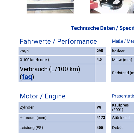
Technische Daten / Specif
Fahrwerte / Performance
Maße / Me
km/h
295
kg/leer
0-100 km/h (sek)
4,5
Maße (mm)
Verbrauch (L/100 km)
Radstand (
faq
(
)
Motor / Engine
Präsentati
Kaufpreis
Zylinder
V8
(2001)
Hubraum (ccm)
4172
Stückzahl
Leistung (PS)
Debüt
400