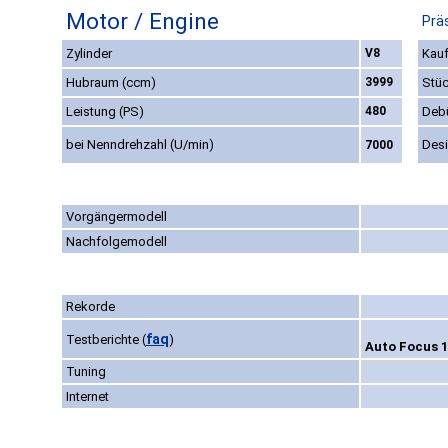
Motor / Engine
Prä
Zylinder
V8
Kauf
Hubraum (ccm)
3999
Stüc
Leistung (PS)
480
Deb
bei Nenndrehzahl (U/min)
Des
7000
Vorgängermodell
Nachfolgemodell
Rekorde
faq
Testberichte
(
)
Auto Focus 1
Tuning
Internet