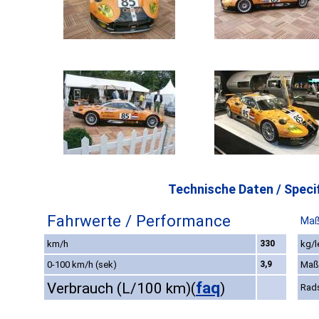
Technische Daten / Specif
Fahrwerte / Performance
Maß
km/h
330
kg/l
0-100 km/h (sek)
3,9
Maß
faq
Verbrauch (L/100 km)
(
)
Rad