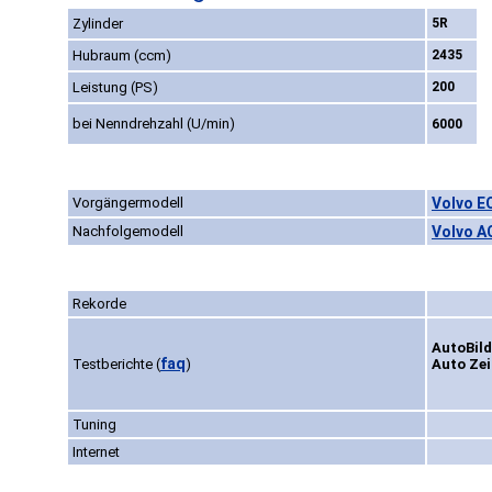
Zylinder
5R
Hubraum (ccm)
2435
Leistung (PS)
200
bei Nenndrehzahl (U/min)
6000
Vorgängermodell
Volvo E
Nachfolgemodell
Volvo A
Rekorde
AutoBild
faq
Testberichte
(
)
Auto Zei
Tuning
Internet