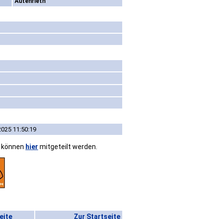
Autenrieth
2025 11:50:19
n können
hier
mitgeteilt werden.
eite
Zur Startseite