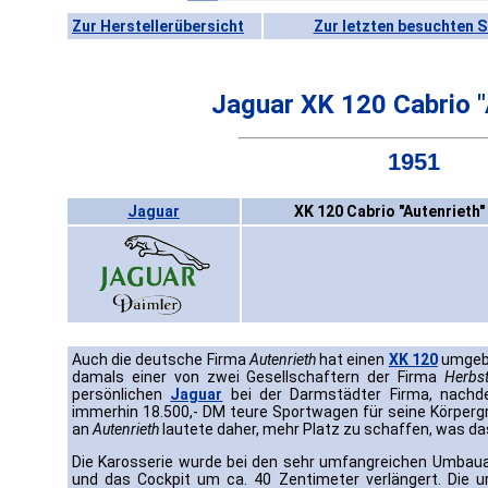
Zur Herstellerübersicht
Zur letzten besuchten S
Jaguar XK 120 Cabrio "
1951
Jaguar
XK 120 Cabrio "Autenrieth"
Auch die deutsche Firma
Autenrieth
hat einen
XK 120
umgeba
damals einer von zwei Gesellschaftern der Firma
Herbst
persönlichen
Jaguar
bei der Darmstädter Firma, nachd
immerhin 18.500,- DM teure Sportwagen für seine Körpergrö
an
Autenrieth
lautete daher, mehr Platz zu schaffen, was da
Die Karosserie wurde bei den sehr umfangreichen Umbaua
und das Cockpit um ca. 40 Zentimeter verlängert. Die ur