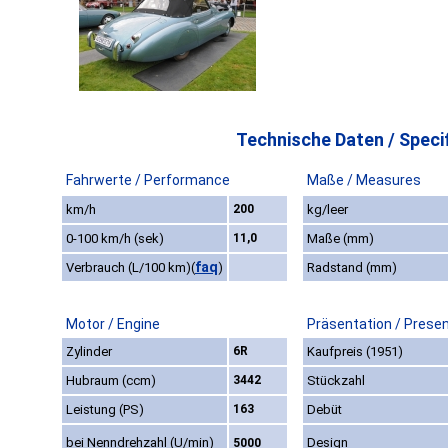
Technische Daten / Specif
Fahrwerte / Performance
Maße / Measures
km/h
200
kg/leer
0-100 km/h (sek)
11,0
Maße (mm)
faq
Verbrauch (L/100 km)
(
)
Radstand (mm)
Motor / Engine
Präsentation / Prese
Zylinder
6R
Kaufpreis (1951)
Hubraum (ccm)
3442
Stückzahl
Leistung (PS)
163
Debüt
bei Nenndrehzahl (U/min)
Design
5000