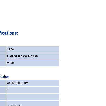
ications:
1250
L: 4800 B:1752 H:1350
2590
ntation
ca. 55.000,- DM
1