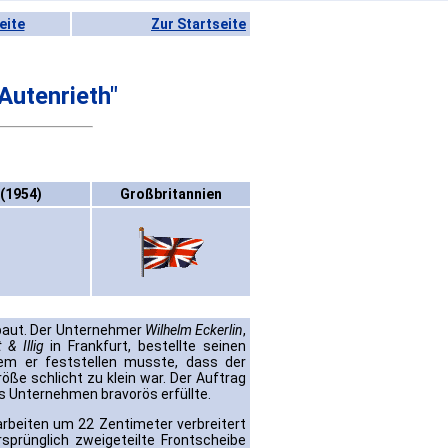
eite
Zur Startseite
Autenrieth"
 (1954)
Großbritannien
ut. Der Unternehmer
Wilhelm Eckerlin
,
 & Illig
in Frankfurt, bestellte seinen
em er feststellen musste, dass der
ße schlicht zu klein war. Der Auftrag
s Unternehmen bravorös erfüllte.
rbeiten um 22 Zentimeter verbreitert
sprünglich zweigeteilte Frontscheibe