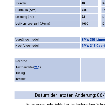
Zylinder
4R
K
Hubraum (ccm)
845
S
Leistung (PS)
22
D
bei Nenndrehzahl (U/min)
D
4000
Vorgängermodell
BMW 303 Limou
Nachfolgemodell
BMW 315 Cabri
Rekorde
faq
Testberichte
(
)
Tuning
Internet
Datum der letzten Änderung: 06
Ergänzungen oder Fehler bei den technischen Date