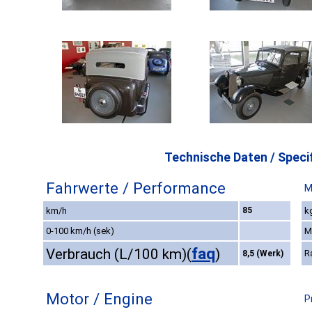
Technische Daten / Specif
Fahrwerte / Performance
M
km/h
85
k
0-100 km/h (sek)
M
faq
Verbrauch (L/100 km)
(
)
R
8,5 (Werk)
Motor / Engine
P