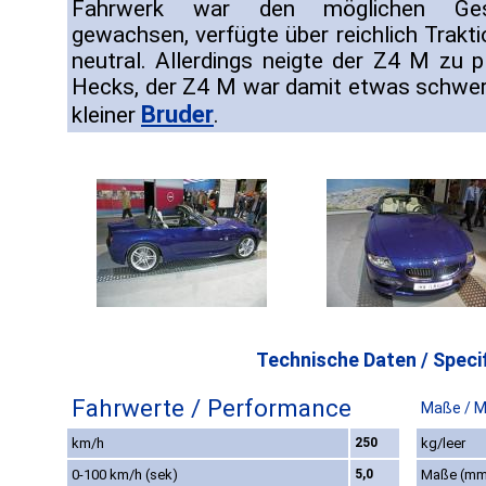
Fahrwerk war den möglichen Gesch
gewachsen, verfügte über reichlich Trakti
neutral. Allerdings neigte der Z4 M zu 
Hecks, der Z4 M war damit etwas schwere
Bruder
kleiner
.
Technische Daten / Specif
Fahrwerte / Performance
Maße / 
km/h
250
kg/leer
0-100 km/h (sek)
5,0
Maße (mm