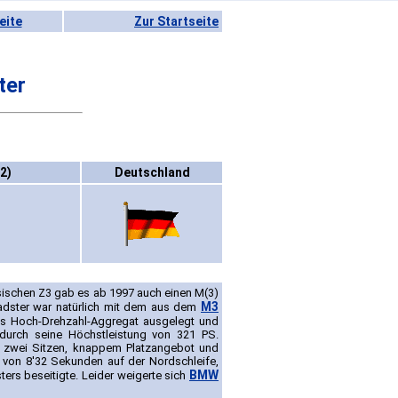
eite
Zur Startseite
ter
2)
Deutschland
ischen Z3 gab es ab 1997 auch einen M(3)
M3
adster war natürlich mit dem aus dem
ls Hoch-Drehzahl-Aggregat ausgelegt und
durch seine Höchstleistung von 321 PS.
 zwei Sitzen, knappem Platzangebot und
t von 8'32 Sekunden auf der Nordschleife,
BMW
ters beseitigte. Leider weigerte sich