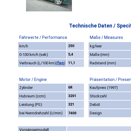
Technische Daten / Specif
Fahrwerte / Performance
Maße / Measures
km/h
250
kg/leer
0-100 km/h (sek)
5,4
Maße (mm)
faq
Verbrauch (L/100 km)
(
)
11,1
Radstand (mm)
Motor / Engine
Präsentation / Prese
Zylinder
6R
Kaufpreis (1997)
Hubraum (ccm)
3201
Stückzahl
Leistung (PS)
321
Debüt
bei Nenndrehzahl (U/min)
Design
7400
Vorgängermodell