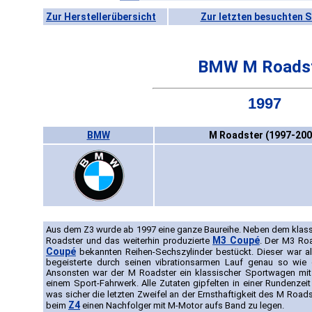
Zur Herstellerübersicht
Zur letzten besuchten S
BMW M Roads
1997
BMW
M Roadster (1997-200
Aus dem Z3 wurde ab 1997 eine ganze Baureihe. Neben dem klass
M3 Coupé
Roadster und das weiterhin produzierte
. Der M3 Ro
Coupé
bekannten Reihen-Sechszylinder bestückt. Dieser war a
begeisterte durch seinen vibrationsarmen Lauf genau so wie 
Ansonsten war der M Roadster ein klassischer Sportwagen mit
einem Sport-Fahrwerk. Alle Zutaten gipfelten in einer Rundenzei
was sicher die letzten Zweifel an der Ernsthaftigkeit des M Roads
Z4
beim
einen Nachfolger mit M-Motor aufs Band zu legen.