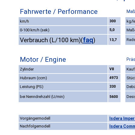
Fahrwerte / Performance
Maß
km/h
300
kg/l
0-100 km/h (sek)
5,0
Maß
faq
Verbrauch (L/100 km)
(
)
Rads
13,7
Motor / Engine
Präs
Zylinder
V8
Kauf
Hubraum (ccm)
4973
Stüc
Leistung (PS)
330
Debü
bei Nenndrehzahl (U/min)
Desi
5600
Vorgängermodell
Isdera Impera
Nachfolgemodell
Isdera Comm