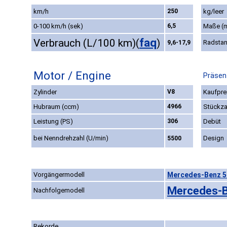
km/h
250
kg/leer
0-100 km/h (sek)
6,5
Maße (
faq
Verbrauch (L/100 km)
(
)
Radsta
9,6-17,9
Motor / Engine
Präsen
Zylinder
V8
Kaufpre
Hubraum (ccm)
4966
Stückza
Leistung (PS)
306
Debüt
bei Nenndrehzahl (U/min)
Design
5500
Vorgängermodell
Mercedes-Benz 50
Mercedes-B
Nachfolgemodell
Rekorde