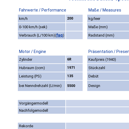
Fahrwerte / Performance
Maße / Measures
km/h
200
kg/leer
0-100 km/h (sek)
Maße (mm)
faq
Verbrauch (L/100 km)
(
)
Radstand (mm)
Motor / Engine
Präsentation / Prese
Zylinder
6R
Kaufpreis (1940)
Hubraum (ccm)
1971
Stückzahl
Leistung (PS)
135
Debüt
bei Nenndrehzahl (U/min)
Design
5500
Vorgängermodell
Nachfolgemodell
Rekorde