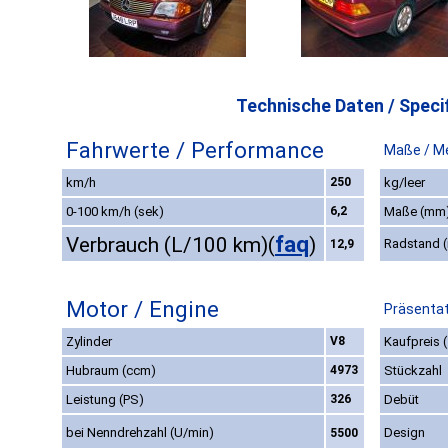
Technische Daten / Specif
Fahrwerte / Performance
Maße / M
km/h
250
kg/leer
0-100 km/h (sek)
6,2
Maße (mm
faq
Verbrauch (L/100 km)
(
)
Radstand 
12,9
Motor / Engine
Präsentat
Zylinder
V8
Kaufpreis 
Hubraum (ccm)
4973
Stückzahl
Leistung (PS)
326
Debüt
bei Nenndrehzahl (U/min)
Design
5500