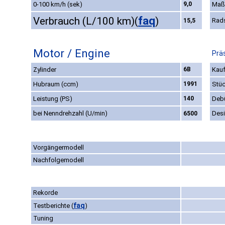
0-100 km/h (sek)
9,0
Maß
faq
Verbrauch (L/100 km)
(
)
Rad
15,5
Motor / Engine
Prä
Zylinder
6B
Kauf
Hubraum (ccm)
1991
Stüc
Leistung (PS)
140
Deb
bei Nenndrehzahl (U/min)
Des
6500
Vorgängermodell
Nachfolgemodell
Rekorde
faq
Testberichte
(
)
Tuning