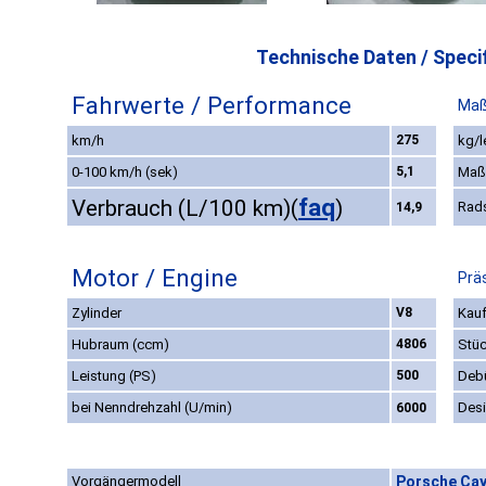
Technische Daten / Specif
Fahrwerte / Performance
Maß
km/h
275
kg/l
0-100 km/h (sek)
5,1
Maß
faq
Verbrauch (L/100 km)
(
)
Rad
14,9
Motor / Engine
Prä
Zylinder
V8
Kauf
Hubraum (ccm)
4806
Stüc
Leistung (PS)
500
Deb
bei Nenndrehzahl (U/min)
Des
6000
Vorgängermodell
Porsche Cay