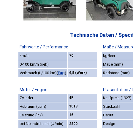
Technische Daten / Specif
Fahrwerte / Performance
Maße / Measur
km/h
70
kg/leer
0-100 km/h (sek)
Maße (mm)
faq
Verbrauch (L/100 km)
(
)
6,5 (Werk)
Radstand (mm)
Motor / Engine
Präsentation /
Zylinder
4R
Kaufpreis (1927)
Hubraum (ccm)
1018
Stückzahl
Leistung (PS)
16
Debüt
bei Nenndrehzahl (U/min)
Design
2800