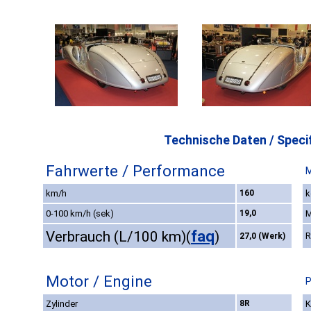
Technische Daten / Specif
Fahrwerte / Performance
M
km/h
160
k
0-100 km/h (sek)
19,0
M
faq
Verbrauch (L/100 km)
(
)
R
27,0 (Werk)
Motor / Engine
P
Zylinder
8R
K