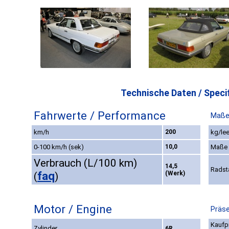
Technische Daten / Specif
Fahrwerte / Performance
Maße
km/h
200
kg/lee
0-100 km/h (sek)
10,0
Maße
Verbrauch (L/100 km)
14,5
Radst
faq
(Werk)
(
)
Motor / Engine
Präse
Kaufp
Zylinder
6R